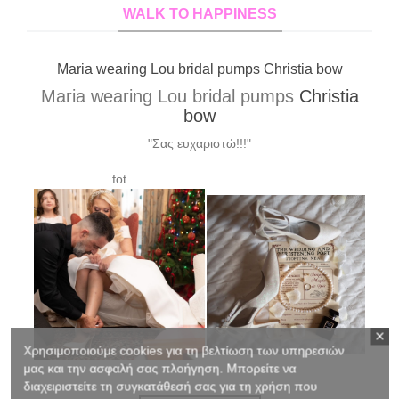
WALK TO HAPPINESS
Xrysa wearing Lou bridal pumps Elvira custom made
Xrysa wearing Lou bridal pumps
Elvira
custom made
"Σας ευχαριστώ για τα υπέροχα γοβάκια!!! Έκαναν
θραύση!!!!"
Χρησιμοποιούμε cookies για τη βελτίωση των υπηρεσιών
μας και την ασφαλή σας πλοήγηση. Μπορείτε να
διαχειριστείτε τη συγκατάθεσή σας για τη χρήση που
Shop Elvira