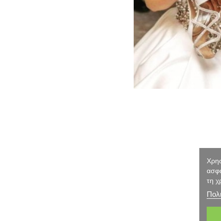
Χρησ
ασφα
τη χ
Πολι