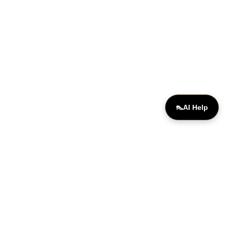
👠
AI Help