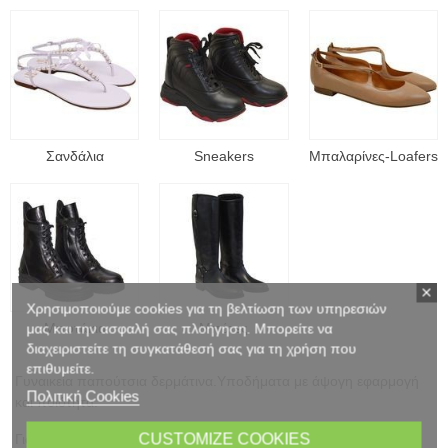
Σανδάλια
Sneakers
Μπαλαρίνες-Loafers
Χρησιμοποιούμε cookies για τη βελτίωση των υπηρεσιών
Μποτάκια
Μπότες
μας και την ασφαλή σας πλοήγηση. Μπορείτε να
διαχειριστείτε τη συγκατάθεσή σας για τη χρήση που
επιθυμείτε.
Γυναικεία παπούτσια δερμάτινα.Υποδήματα με άψογη εφαρμογή
Πολιτική Cookies
και ποιότητα.
CUSTOMIZE COOKIES
Για την πιο σημαντική μέρα της ζωής σας η εταιρεία Lou Shoes