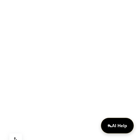
ONLINE
👠
AI Help