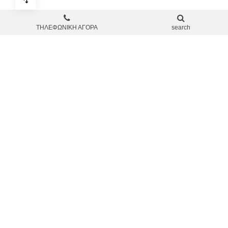
ΤΗΛΕΦΩΝΙΚΗ ΑΓΟΡΑ
search
ΚΟΙΝΩΝΙΚΆ ΔΊΚΤΥΑ
Πολιτική και Παρακολούθηση Επιστροφών
ΚΑΤΆΛΟΓΟΣ
ΠΛΗΡΟΦΟΡΊΕΣ
ΥΠΟΣΤΉΡΙΞΗ