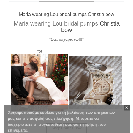
Xrysa wearing Lou bridal pumps Elvira custom made
Xrysa wearing Lou bridal pumps
Elvira
custom made
"Σας ευχαριστώ για τα υπέροχα γοβάκια!!! Έκαναν
θραύση!!!!"
Χρησιμοποιούμε cookies για τη βελτίωση των υπηρεσιών
μας και την ασφαλή σας πλοήγηση. Μπορείτε να
Shop Elvira
διαχειριστείτε τη συγκατάθεσή σας για τη χρήση που
επιθυμείτε.
.........................................................