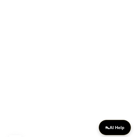
aI Lou Shoes Assistant
×
ONLINE
👠
AI Help