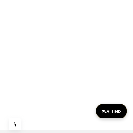
👠
AI Help