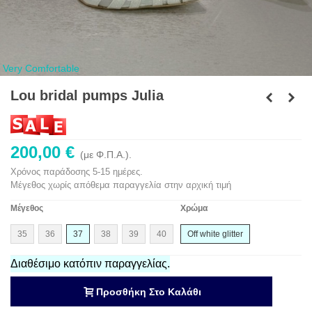
Very Comfortable
Lou bridal pumps Julia
200,00 €
(με Φ.Π.Α.).
Χρόνος παράδοσης 5-15 ημέρες.
Μέγεθος χωρίς απόθεμα παραγγελία στην αρχική τιμή
Μέγεθος
Χρώμα
35
36
37
38
39
40
Off white glitter
Διαθέσιμο κατόπιν παραγγελίας.
Προσθήκη Στο Καλάθι