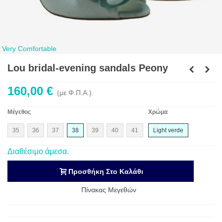
Very Comfortable
Lou bridal-evening sandals Peony
160,00 €
(με Φ.Π.Α.).
Μέγεθος
Χρώμα
35
36
37
38
39
40
41
Light verde
Διαθέσιμο άμεσα.
Προσθήκη Στο Καλάθι
Πίνακας Μεγεθών