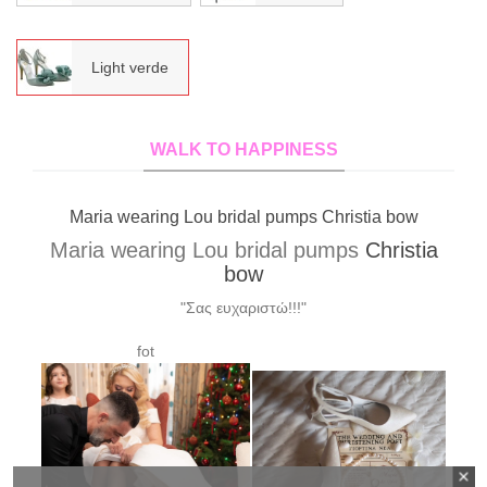
Light verde
WALK TO HAPPINESS
Xrysa wearing Lou bridal pumps Elvira custom made
Xrysa wearing Lou bridal pumps
Elvira
custom made
"Σας ευχαριστώ για τα υπέροχα γοβάκια!!! Έκαναν
θραύση!!!!"