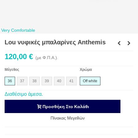
Very Comfortable
Lou νυφικές μπαλαρίνες Anthemis
120,00 €
(με Φ.Π.Α.).
Μέγεθος
Χρώμα
36
37
38
39
40
41
Off white
Διαθέσιμο άμεσα.
Προσθήκη Στο Καλάθι
Πίνακας Μεγεθών