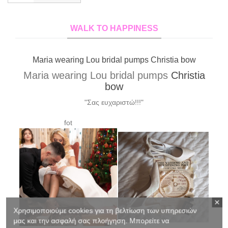
WALK TO HAPPINESS
Xrysa wearing Lou bridal pumps Elvira custom made
Xrysa wearing Lou bridal pumps
Elvira
custom made
"Σας ευχαριστώ για τα υπέροχα γοβάκια!!! Έκαναν
θραύση!!!!"
Χρησιμοποιούμε cookies για τη βελτίωση των υπηρεσιών
μας και την ασφαλή σας πλοήγηση. Μπορείτε να